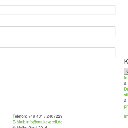
K
Ka
I
&
D
si
&
pr
Telefon: +49 431 / 2407229
I
E-Mail: info@maike-grell.de
© Maike Grell 2016