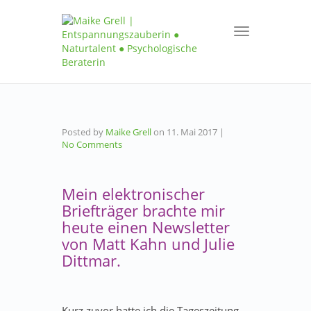
Toggle
navigation
Posted by
Maike Grell
on
11. Mai 2017
|
No Comments
Mein elektronischer
Briefträger brachte mir
heute einen Newsletter
von Matt Kahn und Julie
Dittmar.
Kurz zuvor hatte ich die Tageszeitung